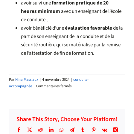
avoir suivi une
formation pratique de 20
heures minimum
avec un enseignant de l’école
de conduite ;
avoir bénéficié d’une
évaluation favorable
de la
part de son enseignant de la conduite et de la
sécurité routière qui se matérialise par la remise
de l’attestation de fin de formation.
Par
Nina Massiaux
|
4 novembre 2024
|
conduite-
sur
accompagnée
|
Commentaires fermés
Conditions
d’accès
Share This Story, Choose Your Platform!
Facebook
X
Reddit
LinkedIn
WhatsApp
Telegram
Tumblr
Pinterest
Vk
Xing