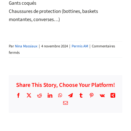
Gants coqués
Chaussures de protection (bottines, baskets
montantes, converses…)
Par
Nina Massiaux
|
4 novembre 2024
|
Permis AM
|
Commentaires
sur
fermés
Équipements
obligatoires
Share This Story, Choose Your Platform!
Facebook
X
Reddit
LinkedIn
WhatsApp
Telegram
Tumblr
Pinterest
Vk
Xing
Email