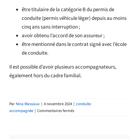
être titulaire de la catégorie B du permis de
conduite (permis véhicule léger) depuis au moins
cinq ans sans interruption ;
avoir obtenu l’accord de son assureur ;
être mentionné dans le contrat signé avec l’école
de conduite.
Il est possible d’avoir plusieurs accompagnateurs,
également hors du cadre familial.
Par
Nina Massiaux
|
4 novembre 2024
|
conduite-
sur
accompagnée
|
Commentaires fermés
Qui
peut-
être
accompagnateur