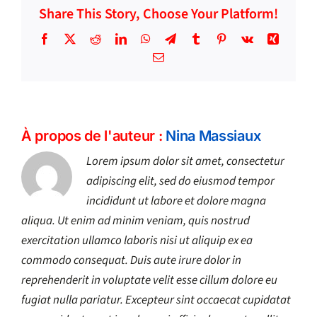
Share This Story, Choose Your Platform!
?
Facebook
X
Reddit
LinkedIn
WhatsApp
Telegram
Tumblr
Pinterest
Vk
Xing
Email
À propos de l'auteur :
Nina Massiaux
Lorem ipsum dolor sit amet, consectetur
adipiscing elit, sed do eiusmod tempor
incididunt ut labore et dolore magna
aliqua. Ut enim ad minim veniam, quis nostrud
exercitation ullamco laboris nisi ut aliquip ex ea
commodo consequat. Duis aute irure dolor in
reprehenderit in voluptate velit esse cillum dolore eu
fugiat nulla pariatur. Excepteur sint occaecat cupidatat