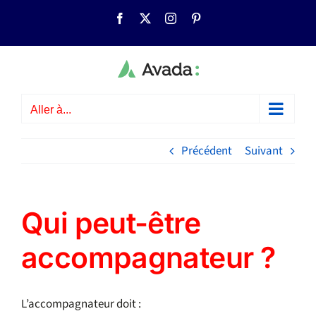
Passer
Facebook
X
Instagram
Pinterest
au
contenu
Aller à...
Précédent
Suivant
Qui peut-être
accompagnateur ?
L’accompagnateur doit :