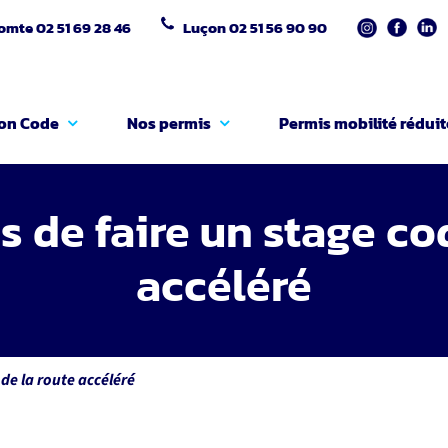
Comte
02 51 69 28 46
Luçon
02 51 56 90 90
on Code
Nos permis
Permis mobilité réduit
 de faire un stage co
accéléré
de la route accéléré