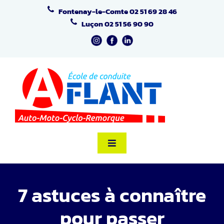
Passer
Fontenay-le-Comte
02 51 69 28 46
au
Luçon
02 51 56 90 90
contenu
Toggle
Navigation
Accueil
7 astuces à connaître
Formation Code
pour passer