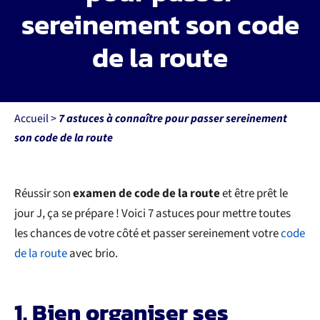
sereinement son code
Nos permis
de la route
Permis mobilité réduite
Financements
Accueil
>
7 astuces à connaître pour passer sereinement
son code de la route
Recrutement
Réussir son
examen de code de la route
et être prêt le
Actualités
jour J, ça se prépare ! Voici 7 astuces pour mettre toutes
les chances de votre côté et passer sereinement votre
code
Contact
de la route
avec brio.
1. Bien organiser ses