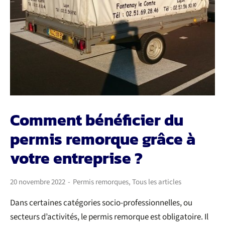
Permis AM
Permis de conduire
Permis moto
Permis remorques
Comment bénéficier du
permis remorque grâce à
Récupération de points
votre entreprise ?
Stage
20 novembre 2022
-
Permis remorques
,
Tous les articles
Dans certaines catégories socio-professionnelles, ou
secteurs d’activités, le permis remorque est obligatoire. Il