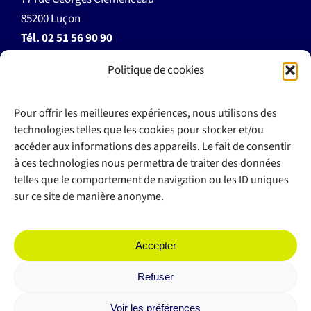
85200 Luçon
Tél.
02 51 56 90 90
Politique de cookies
accueil@autoecoleflant.fr
Pour offrir les meilleures expériences, nous utilisons des
technologies telles que les cookies pour stocker et/ou
accéder aux informations des appareils. Le fait de consentir
à ces technologies nous permettra de traiter des données
>> Documents à télécharger
telles que le comportement de navigation ou les ID uniques
>> Règlement intérieur
sur ce site de manière anonyme.
>> Espace client
Plan du site
Accepter
Mentions légales
Refuser
Politique de confidentialité
Voir les préférences