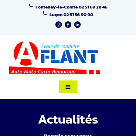
Passer
Fontenay-le-Comte
02 51 69 28 46
au
Luçon
02 51 56 90 90
contenu
Toggle
Navigation
Accueil
Actualités
Formation Code