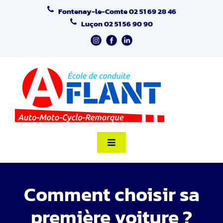
Passer
Fontenay-le-Comte
02 51 69 28 46
au
Luçon
02 51 56 90 90
contenu
Toggle
Navigation
Accueil
Comment choisir sa
Formation Code
première voiture ?