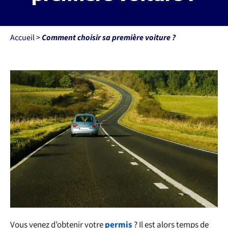
Nos permis
Accueil
>
Comment choisir sa première voiture ?
Permis mobilité réduite
Financements
Recrutement
Actualités
Contact
Vous venez d’obtenir votre
permis
? Il est alors temps de