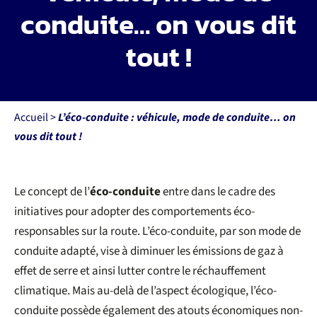
conduite… on vous dit
Nos permis
tout !
Permis mobilité réduite
Financements
Accueil
>
L’éco-conduite : véhicule, mode de conduite… on
vous dit tout !
Recrutement
Le concept de l’
éco-conduite
entre dans le cadre des
Actualités
initiatives pour adopter des comportements éco-
responsables sur la route. L’éco-conduite, par son mode de
Contact
conduite adapté, vise à diminuer les émissions de gaz à
effet de serre et ainsi lutter contre le réchauffement
climatique. Mais au-delà de l’aspect écologique, l’éco-
conduite possède également des atouts économiques non-