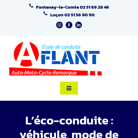
Passer
Fontenay-le-Comte
02 51 69 28 46
au
Luçon
02 51 56 90 90
contenu
Toggle
Navigation
Accueil
L’éco-conduite :
Formation Code
véhicule, mode de