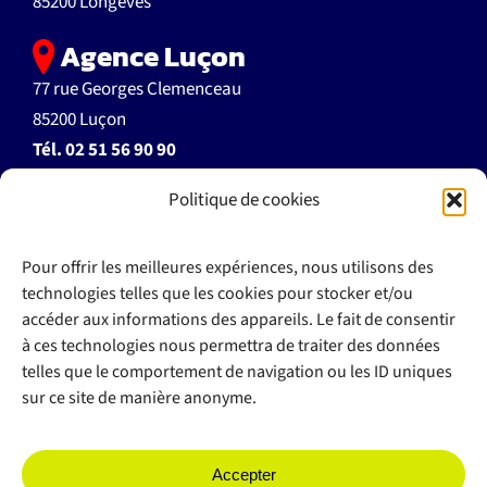
85200 Longèves
Agence Luçon
77 rue Georges Clemenceau
85200 Luçon
Tél.
02 51 56 90 90
Politique de cookies
accueil@autoecoleflant.fr
Pour offrir les meilleures expériences, nous utilisons des
technologies telles que les cookies pour stocker et/ou
accéder aux informations des appareils. Le fait de consentir
à ces technologies nous permettra de traiter des données
>> Documents à télécharger
telles que le comportement de navigation ou les ID uniques
>> Règlement intérieur
sur ce site de manière anonyme.
>> Espace client
Plan du site
Accepter