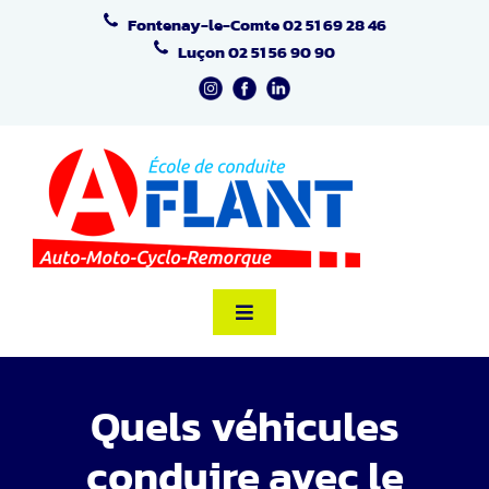
Passer
Fontenay-le-Comte
02 51 69 28 46
au
Luçon
02 51 56 90 90
contenu
Toggle
Navigation
Accueil
Quels véhicules
Formation Code
conduire avec le