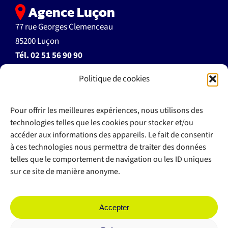
Agence Luçon
77 rue Georges Clemenceau
85200 Luçon
Tél.
02 51 56 90 90
Politique de cookies
accueil@autoecoleflant.fr
Pour offrir les meilleures expériences, nous utilisons des
technologies telles que les cookies pour stocker et/ou
accéder aux informations des appareils. Le fait de consentir
à ces technologies nous permettra de traiter des données
>> Documents à télécharger
telles que le comportement de navigation ou les ID uniques
>> Règlement intérieur
sur ce site de manière anonyme.
>> Espace client
Plan du site
Accepter
Mentions légales